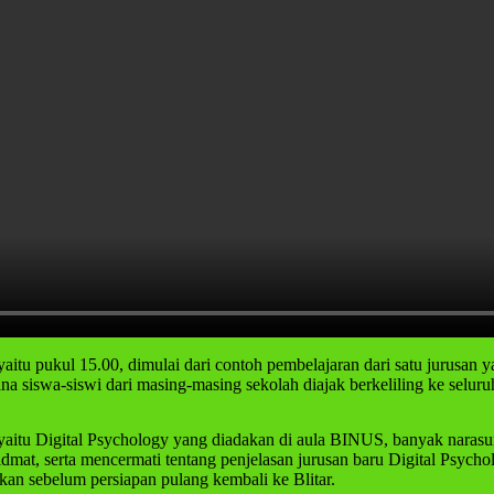
ya yaitu pukul 15.00, dimulai dari contoh pembelajaran dari satu j
ana siswa-siswi dari masing-masing sekolah diajak berkeliling ke sel
yaitu Digital Psychology yang diadakan di aula BINUS, banyak naras
dmat, serta mencermati tentang penjelasan jurusan baru Digital Psychol
an sebelum persiapan pulang kembali ke Blitar.