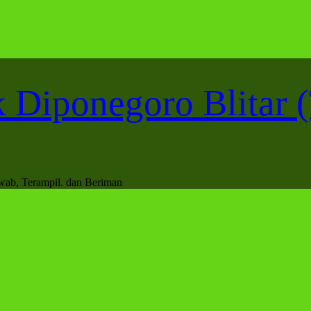
Diponegoro Blitar (
awab, Terampil. dan Beriman