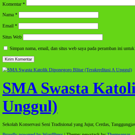
Komentar
*
Nama
*
Email
*
Situs Web
Simpan nama, email, dan situs web saya pada peramban ini untuk
SMA Swasta Katolik
Unggul)
Sekolah Konservasi Seni Tradisional yang Jujur, Cerdas, Tanggungj
Proudly powered by WordPress
|
Theme: newstack by
Themeansar
.