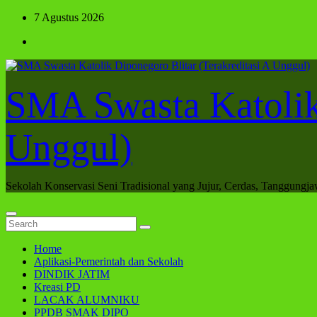
Skip
7 Agustus 2026
to
content
SMA Swasta Katolik 
Unggul)
Sekolah Konservasi Seni Tradisional yang Jujur, Cerdas, Tanggungj
Home
Aplikasi-Pemerintah dan Sekolah
DINDIK JATIM
Kreasi PD
LACAK ALUMNIKU
PPDB SMAK DIPO