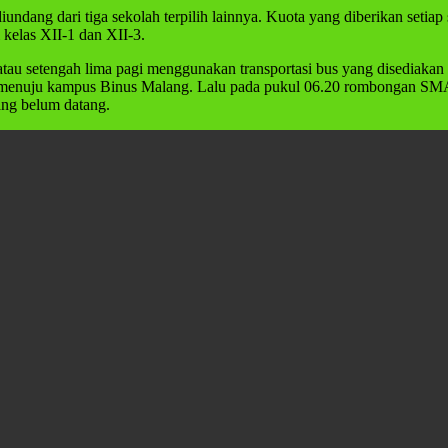
undang dari tiga sekolah terpilih lainnya. Kuota yang diberikan seti
 kelas XII-1 dan XII-3.
au setengah lima pagi menggunakan transportasi bus yang disediakan 
an menuju kampus Binus Malang. Lalu pada pukul 06.20 rombongan S
ng belum datang.