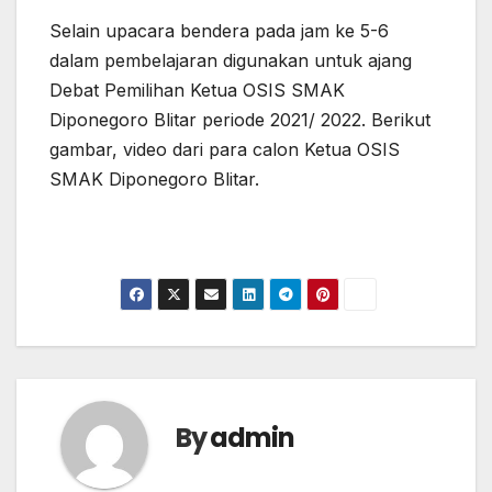
Selain upacara bendera pada jam ke 5-6
dalam pembelajaran digunakan untuk ajang
Debat Pemilihan Ketua OSIS SMAK
Diponegoro Blitar periode 2021/ 2022. Berikut
gambar, video dari para calon Ketua OSIS
SMAK Diponegoro Blitar.
P
P
P
a
a
a
s
s
s
e
e
e
l
l
l
o
o
o
n
n
n
By
admin
O
1
2
S